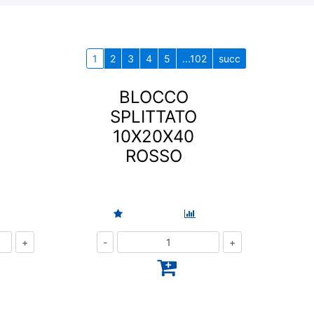
1
2
3
4
5
...102
succ
BLOCCO
SPLITTATO
10X20X40
ROSSO
Quantità