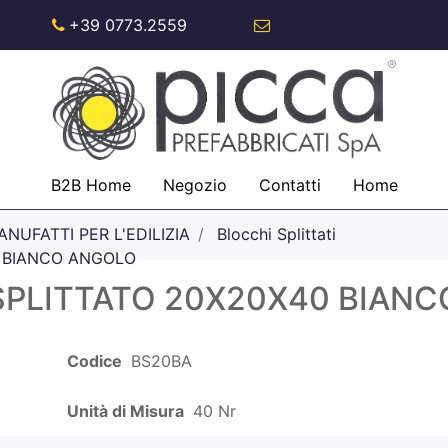
+39 0773.2559
info@piccaspa.com
B2B Home
Negozio
Contatti
Home
NUFATTI PER L'EDILIZIA
Blocchi Splittati
 BIANCO ANGOLO
PLITTATO 20X20X40 BIAN
Codice
BS20BA
Unità di Misura
40 Nr