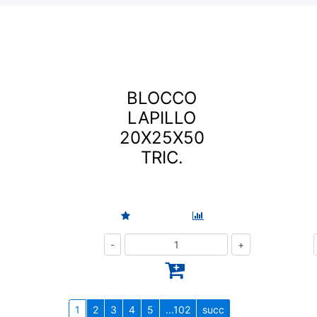
BLOCCO
LAPILLO
20X25X50
TRIC.
Quantità
1
2
3
4
5
...102
succ