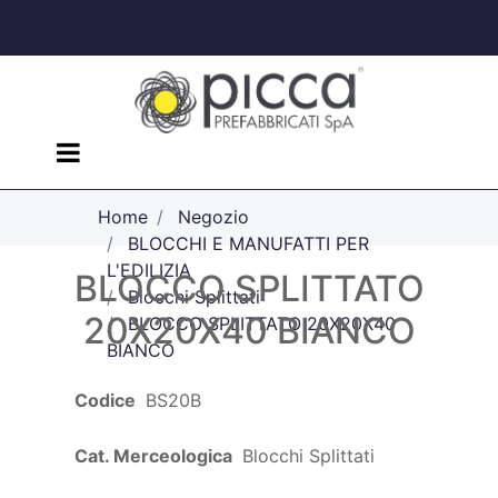
Open menu
Home
Negozio
BLOCCHI E MANUFATTI PER
L'EDILIZIA
BLOCCO SPLITTATO
Blocchi Splittati
20X20X40 BIANCO
BLOCCO SPLITTATO 20X20X40
BIANCO
Codice
BS20B
Cat. Merceologica
Blocchi Splittati