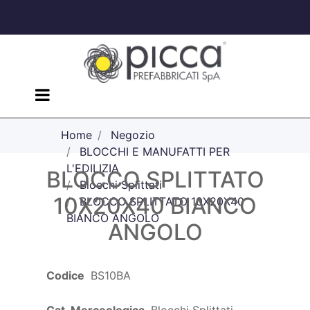
Open menu
Home
Negozio
BLOCCHI E MANUFATTI PER
L'EDILIZIA
BLOCCO SPLITTATO
Blocchi Splittati
10X20X40 BIANCO
BLOCCO SPLITTATO 10X20X40
BIANCO ANGOLO
ANGOLO
Codice
BS10BA