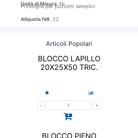
Unità di Misura
Nr
Prolunghe per pozzetti semplici
Aliquota IVA
22
Articoli Popolari
BLOCCO LAPILLO
20X25X50 TRIC.
Quantità
BLOCCO PIENO