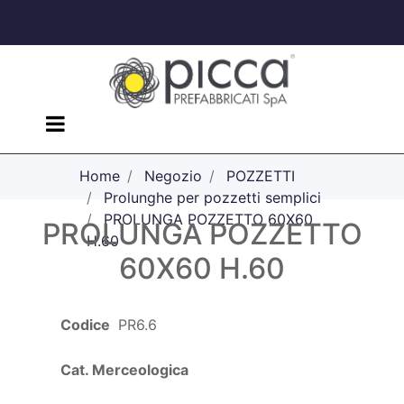
Open menu
Home
Negozio
POZZETTI
Prolunghe per pozzetti semplici
PROLUNGA POZZETTO 60X60
PROLUNGA POZZETTO
H.60
60X60 H.60
Codice
PR6.6
Cat. Merceologica