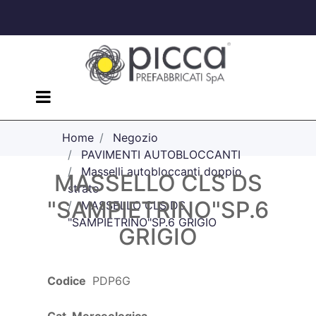
Open menu
Home
Negozio
PAVIMENTI AUTOBLOCCANTI
Masselli autobloccanti doppio
MASSELLO CLS DS
strato
"SAMPIETRINO"SP.6
MASSELLO CLS DS
"SAMPIETRINO"SP.6 GRIGIO
GRIGIO
Codice
PDP6G