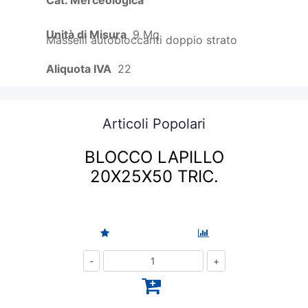
Cat. Merceologica
Unità di Misura
9 Mq
Masselli autobloccanti doppio strato
Aliquota IVA
22
Articoli Popolari
BLOCCO LAPILLO
20X25X50 TRIC.
Quantità