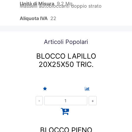
Unità di Misura
9,2 Mq
Masselli autobloccanti doppio strato
Aliquota IVA
22
Articoli Popolari
BLOCCO LAPILLO
20X25X50 TRIC.
Quantità
BLOCCO PIENO