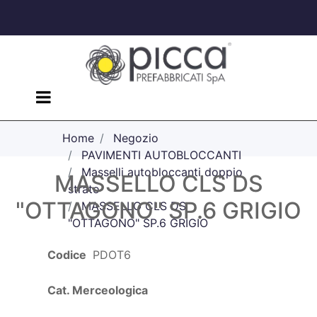
Open menu
Home
Negozio
PAVIMENTI AUTOBLOCCANTI
Masselli autobloccanti doppio
MASSELLO CLS DS
strato
"OTTAGONO" SP.6 GRIGIO
MASSELLO CLS DS
"OTTAGONO" SP.6 GRIGIO
Codice
PDOT6
Cat. Merceologica