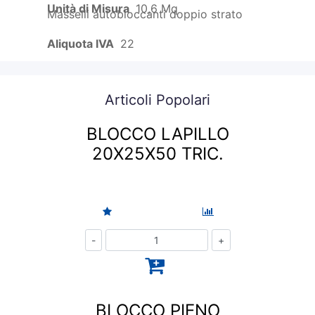
Unità di Misura
10,6 Mq
Masselli autobloccanti doppio strato
Aliquota IVA
22
Articoli Popolari
BLOCCO LAPILLO
20X25X50 TRIC.
Quantità
BLOCCO PIENO