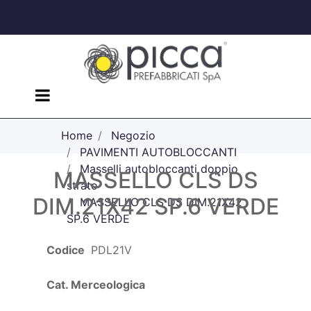
Open menu
Home
Negozio
PAVIMENTI AUTOBLOCCANTI
Masselli autobloccanti doppio
MASSELLO CLS DS
strato
DIM.21X42 SP.6 VERDE
MASSELLO CLS DS DIM.21X42
SP.6 VERDE
Codice
PDL21V
Cat. Merceologica