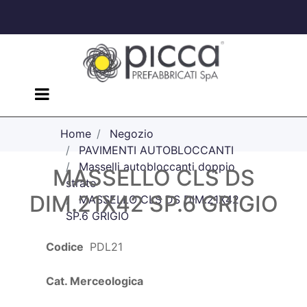
Open menu
Home
Negozio
PAVIMENTI AUTOBLOCCANTI
Masselli autobloccanti doppio
MASSELLO CLS DS
strato
DIM.21X42 SP.6 GRIGIO
MASSELLO CLS DS DIM.21X42
SP.6 GRIGIO
Codice
PDL21
Cat. Merceologica