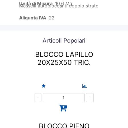
Unità di Misura
10,6 Mq
Masselli autobloccanti doppio strato
Aliquota IVA
22
Articoli Popolari
BLOCCO LAPILLO
20X25X50 TRIC.
Quantità
BLOCCO PIENO