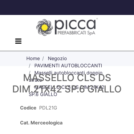
Open menu
Home
Negozio
PAVIMENTI AUTOBLOCCANTI
Masselli autobloccanti doppio
MASSELLO CLS DS
strato
DIM.21X42 SP.6 GIALLO
MASSELLO CLS DS DIM.21X42
SP.6 GIALLO
Codice
PDL21G
Cat. Merceologica