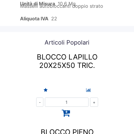
Unità di Misura
10,6 Mq
Masselli autobloccanti doppio strato
Aliquota IVA
22
Articoli Popolari
BLOCCO LAPILLO
20X25X50 TRIC.
Quantità
BLOCCO PIENO