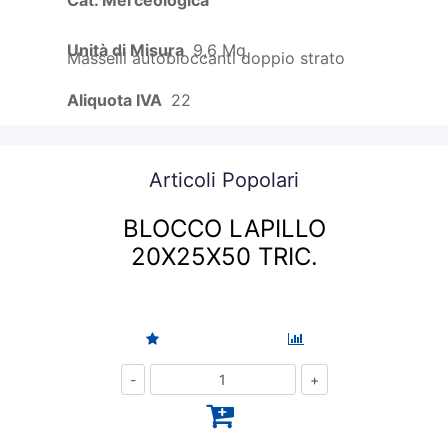
Cat. Merceologica
Unità di Misura
9,6 Mq
Masselli autobloccanti doppio strato
Aliquota IVA
22
Articoli Popolari
BLOCCO LAPILLO
20X25X50 TRIC.
Quantità