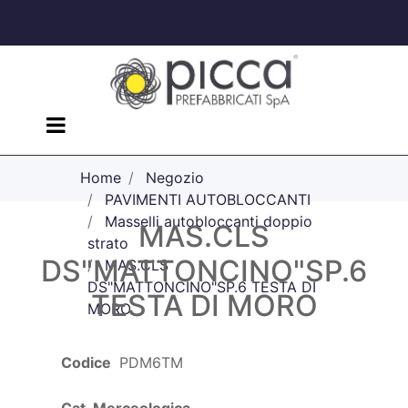
Open menu
Home
Negozio
PAVIMENTI AUTOBLOCCANTI
Masselli autobloccanti doppio
MAS.CLS
strato
DS"MATTONCINO"SP.6
MAS.CLS
DS"MATTONCINO"SP.6 TESTA DI
TESTA DI MORO
MORO
Codice
PDM6TM