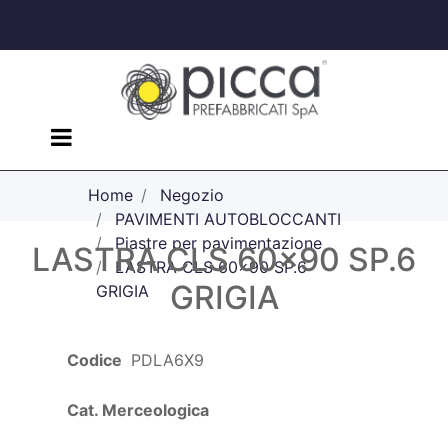
Open menu
Home
Negozio
PAVIMENTI AUTOBLOCCANTI
Piastre per pavimentazione
LASTRA CLS 60x90 SP.6
LASTRA CLS 60x90 SP.6
GRIGIA
GRIGIA
Codice
PDLA6X9
Cat. Merceologica