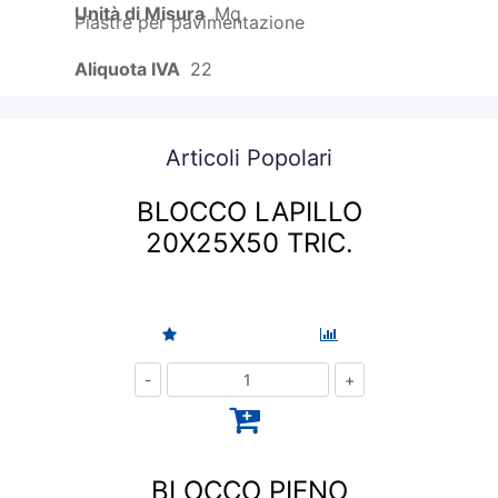
Unità di Misura
Mq
Piastre per pavimentazione
Aliquota IVA
22
Articoli Popolari
BLOCCO LAPILLO
20X25X50 TRIC.
Quantità
BLOCCO PIENO