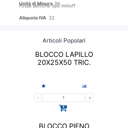
Unità di Misura
Nr
Fosse settiche tipo Imhoff
Aliquota IVA
22
Articoli Popolari
BLOCCO LAPILLO
20X25X50 TRIC.
Quantità
BLOCCO PIENO