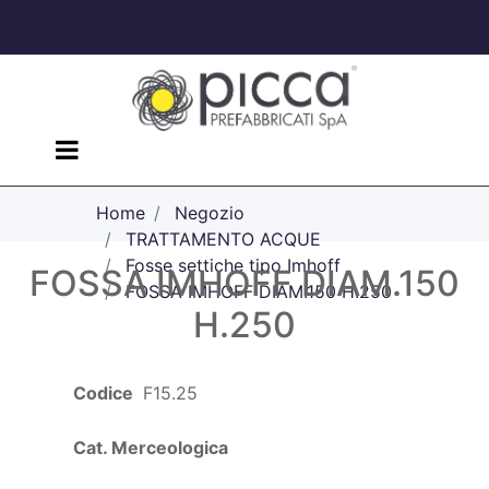
Open menu
Home
Negozio
TRATTAMENTO ACQUE
Fosse settiche tipo Imhoff
FOSSA IMHOFF DIAM.150
FOSSA IMHOFF DIAM.150 H.250
H.250
Codice
F15.25
Cat. Merceologica