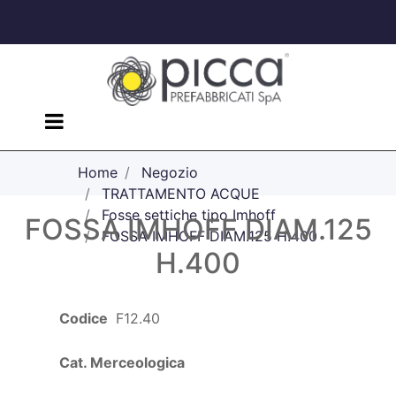
Open menu
Home
Negozio
TRATTAMENTO ACQUE
Fosse settiche tipo Imhoff
FOSSA IMHOFF DIAM.125
FOSSA IMHOFF DIAM.125 H.400
H.400
Codice
F12.40
Cat. Merceologica