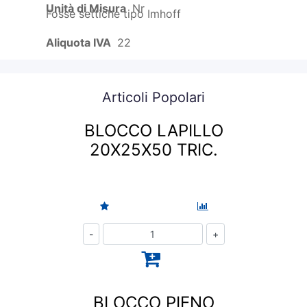
Unità di Misura
Nr
Fosse settiche tipo Imhoff
Aliquota IVA
22
Articoli Popolari
BLOCCO LAPILLO
20X25X50 TRIC.
Quantità
BLOCCO PIENO