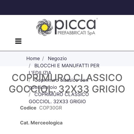
Open menu
Home
Negozio
BLOCCHI E MANUFATTI PER
L'EDILIZIA
COPRIMURO CLASSICO
Coprimuro classico con
GOCCIOL. 32X33 GRIGIO
gocciolatoio
COPRIMURO CLASSICO
GOCCIOL. 32X33 GRIGIO
Codice
COP30GR
Cat. Merceologica