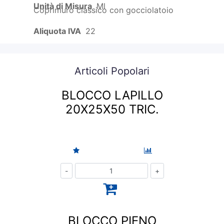
Unità di Misura
Ml
Coprimuro classico con gocciolatoio
Aliquota IVA
22
Articoli Popolari
BLOCCO LAPILLO
20X25X50 TRIC.
Quantità
BLOCCO PIENO