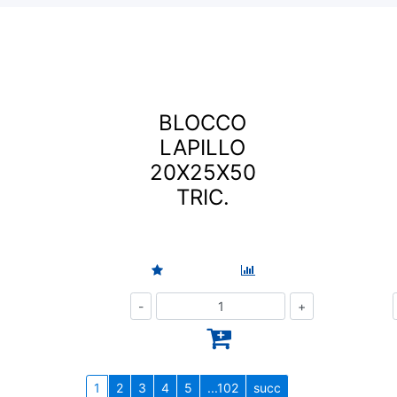
BLOCCO
LAPILLO
20X25X50
TRIC.
Quantità
1
2
3
4
5
...102
succ