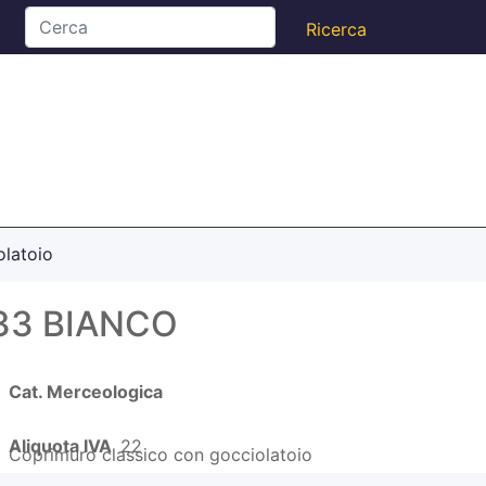
olatoio
33 BIANCO
Cat. Merceologica
Aliquota IVA
22
Coprimuro classico con gocciolatoio