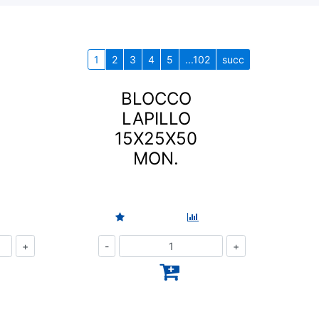
1
2
3
4
5
...102
succ
BLOCCO
LAPILLO
15X25X50
MON.
Quantità