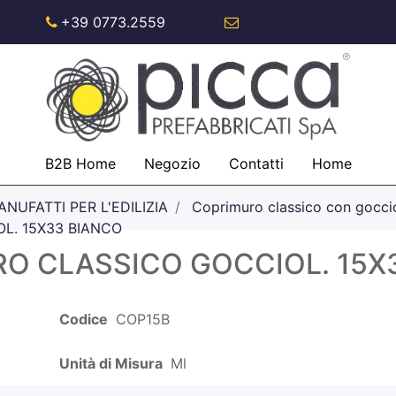
+39 0773.2559
info@piccaspa.com
B2B Home
Negozio
Contatti
Home
NUFATTI PER L'EDILIZIA
Coprimuro classico con gocci
L. 15X33 BIANCO
O CLASSICO GOCCIOL. 15X
Codice
COP15B
Unità di Misura
Ml