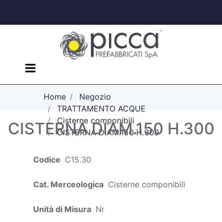
Open menu
Home
Negozio
TRATTAMENTO ACQUE
Cisterne componibili
CISTERNA DIAM.150 H.300
CISTERNA DIAM.150 H.300
Codice
C15.30
Cat. Merceologica
Cisterne componibili
Unità di Misura
Nr