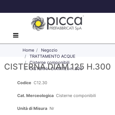
Open menu
Home
Negozio
TRATTAMENTO ACQUE
Cisterne componibili
CISTERNA DIAM.125 H.300
CISTERNA DIAM.125 H.300
Codice
C12.30
Cat. Merceologica
Cisterne componibili
Unità di Misura
Nr