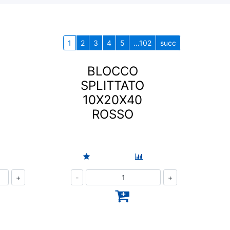
1
2
3
4
5
...102
succ
BLOCCO
SPLITTATO
10X20X40
ROSSO
Quantità