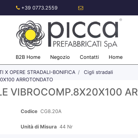
+39 0773.2559
info@piccaspa.com
B2B Home
Negozio
Contatti
Home
TI X OPERE STRADALI-BONIFICA
Cigli stradali
X20X100 ARROTONDATO
.LE VIBROCOMP.8X20X100 
Codice
CG8.20A
Unità di Misura
44 Nr