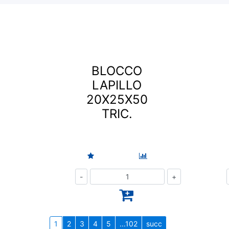
BLOCCO
LAPILLO
20X25X50
TRIC.
Quantità
1
2
3
4
5
...102
succ