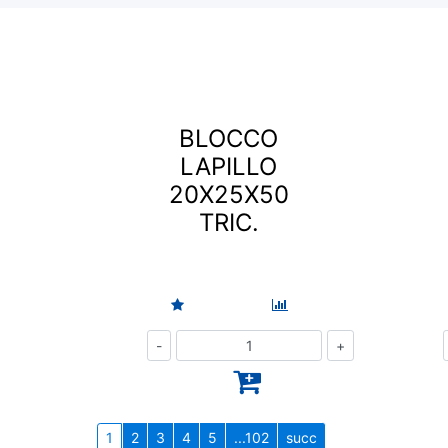
BLOCCO
LAPILLO
20X25X50
TRIC.
Quantità
1
2
3
4
5
...102
succ