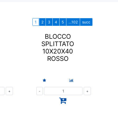
1
2
3
4
5
...102
succ
BLOCCO
SPLITTATO
10X20X40
ROSSO
Quantità