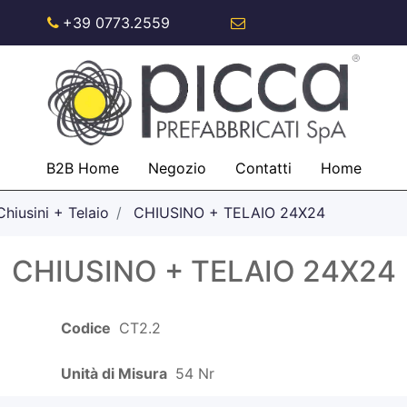
+39 0773.2559
info@piccaspa.com
B2B Home
Negozio
Contatti
Home
Chiusini + Telaio
CHIUSINO + TELAIO 24X24
CHIUSINO + TELAIO 24X24
Codice
CT2.2
Unità di Misura
54 Nr