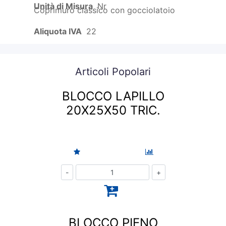
Unità di Misura
Nr
Coprimuro classico con gocciolatoio
Aliquota IVA
22
Articoli Popolari
BLOCCO LAPILLO
20X25X50 TRIC.
Quantità
BLOCCO PIENO