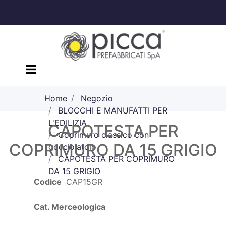
Open menu
Home
Negozio
BLOCCHI E MANUFATTI PER
L'EDILIZIA
CAPOTESTA PER
Coprimuro classico con
COPRIMURO DA 15 GRIGIO
gocciolatoio
CAPOTESTA PER COPRIMURO
DA 15 GRIGIO
Codice
CAP15GR
Cat. Merceologica