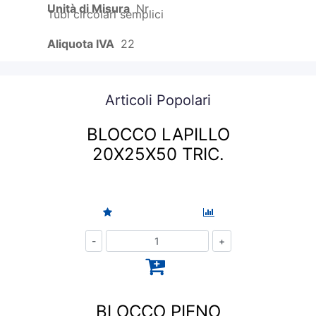
Unità di Misura
Nr
Tubi circolari semplici
Aliquota IVA
22
Articoli Popolari
BLOCCO LAPILLO
20X25X50 TRIC.
Quantità
BLOCCO PIENO