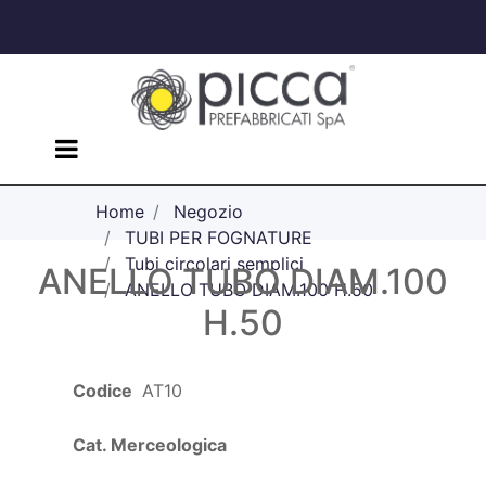
Open menu
Home
Negozio
TUBI PER FOGNATURE
Tubi circolari semplici
ANELLO TUBO DIAM.100
ANELLO TUBO DIAM.100 H.50
H.50
Codice
AT10
Cat. Merceologica