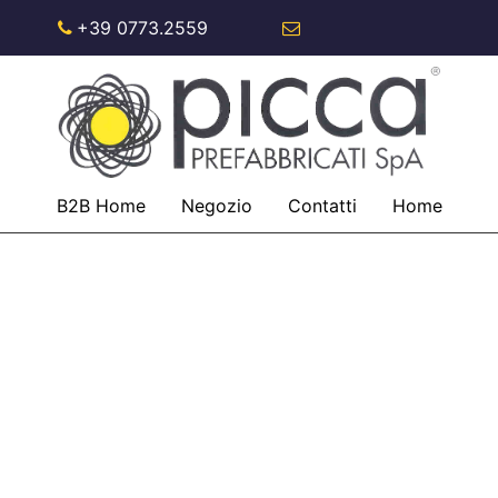
+39 0773.2559
info@piccaspa.com
B2B Home
Negozio
Contatti
Home