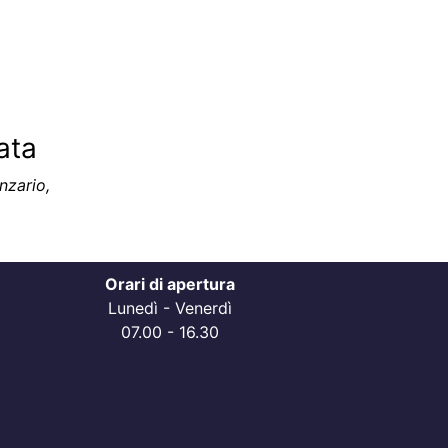
ata
nzario,
Orari di apertura
Lunedì - Venerdì
07.00 - 16.30